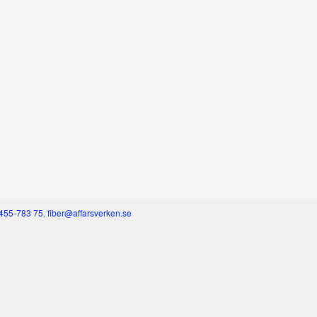
455-783 75
,
fiber@affarsverken.se