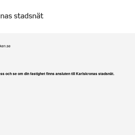
onas stadsnät
rken.se
s och se om din fastighet finns ansluten till Karlskronas stadsnät.